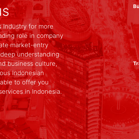
us
Bu
 Industry for more
ading role in company
rate market-entry
r deep understanding
d business culture,
Tr
rious Indonesian
able to offer you
services in Indonesia.