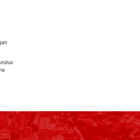
gan
Mundus
ima