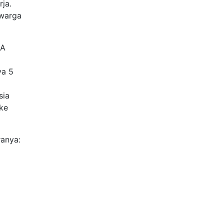
ja.
 warga
KA
ya 5
sia
ke
ranya: