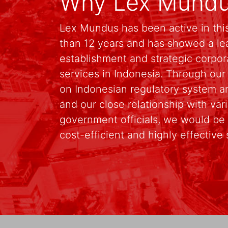
Why Lex Mund
Lex Mundus has been active in this
than 12 years and has showed a le
establishment and strategic corpo
services in Indonesia. Through ou
on Indonesian regulatory system an
and our close relationship with va
government officials, we would be 
cost-efficient and highly effective 