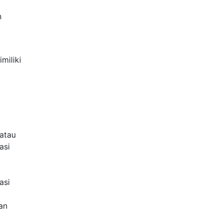
n
miliki
 atau
asi
asi
an