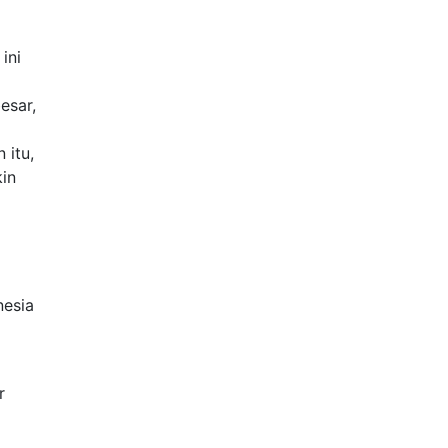
ini
esar,
 itu,
kin
nesia
r