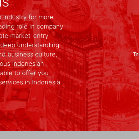
us
 Industry for more
ading role in company
rate market-entry
r deep understanding
d business culture,
Tr
rious Indonesian
able to offer you
services in Indonesia.