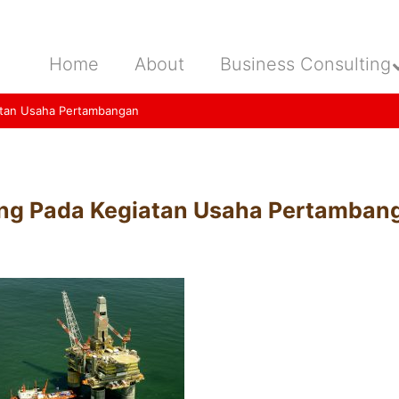
Home
About
Business Consulting
iatan Usaha Pertambangan
ing Pada Kegiatan Usaha Pertamban