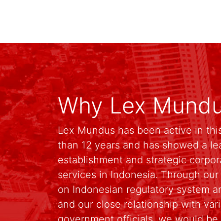
Why Lex Mund
Lex Mundus has been active in this
than 12 years and has showed a le
establishment and strategic corpo
services in Indonesia. Through ou
on Indonesian regulatory system an
and our close relationship with va
government officials, we would be 