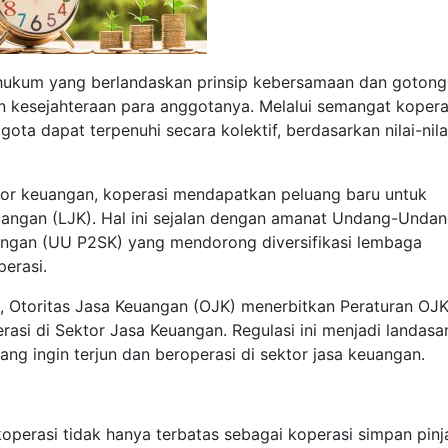
n hukum yang berlandaskan prinsip kebersamaan dan gotong
n kesejahteraan para anggotanya. Melalui semangat kopera
ta dapat terpenuhi secara kolektif, berdasarkan nilai-nila
tor keuangan, koperasi mendapatkan peluang baru untuk
angan (LJK). Hal ini sejalan dengan amanat Undang-Unda
gan (UU P2SK) yang mendorong diversifikasi lembaga
erasi.
, Otoritas Jasa Keuangan (OJK) menerbitkan Peraturan OJ
si di Sektor Jasa Keuangan. Regulasi ini menjadi landasa
g ingin terjun dan beroperasi di sektor jasa keuangan.
perasi tidak hanya terbatas sebagai koperasi simpan pin