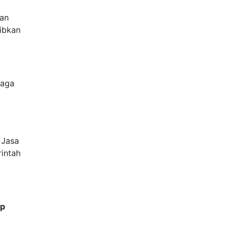
gan
jibkan
baga
 Jasa
rintah
pp