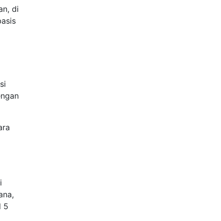
n, di
asis
si
engan
ara
i
ana,
l 5