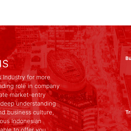
us
Bu
 Industry for more
ading role in company
rate market-entry
r deep understanding
d business culture,
Tr
rious Indonesian
able to offer you