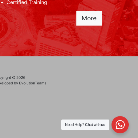
Certified Training
More
yright © 2026
eloped by EvolutionTeams
Need Help?
Chat with us