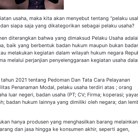
iatan usaha, maka kita akan menyebut tentang “pelaku usah
 dan siapa saja yang dikategorikan sebagai pelaku usaha?
en diterangkan bahwa yang dimaksud Pelaku Usaha adala
aha, baik yang berbentuk badan hukum maupun bukan bada
au melakukan kegiatan dalam wilayah hukum negara Repub
ma melalui perjanjian penyelenggaraan kegiatan usaha dal
 tahun 2021 tentang Pedoman Dan Tata Cara Pelayanan
litas Penanaman Modal, pelaku usaha terdiri atas ; orang
ha luar negeri, badan usaha (PT; CV; Firma; koperasi; yaya
 badan hukum lainnya yang dimiliki oleh negara; dan le
 bukan hanya produsen yang menghasilkan barang melainkan
 barang dan jasa hingga ke konsumen akhir, seperti agen,