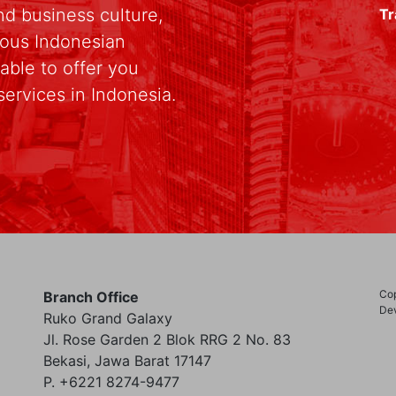
d business culture,
Tr
rious Indonesian
able to offer you
services in Indonesia.
Cop
Branch Office
Dev
Ruko Grand Galaxy
Jl. Rose Garden 2 Blok RRG 2 No. 83
Bekasi, Jawa Barat 17147
P. +6221 8274-9477