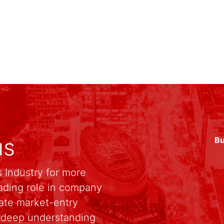
us
Bu
 Industry for more
ading role in company
rate market-entry
r deep understanding