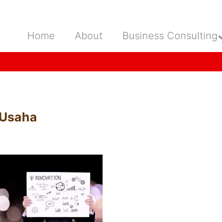
Home
About
Business Consulting
 Usaha