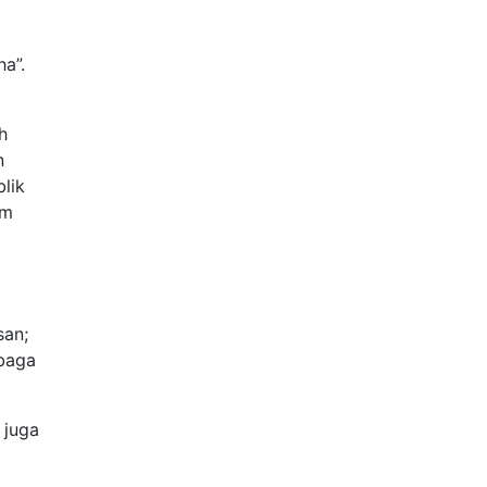
a”.
h
n
lik
am
san;
mbaga
 juga