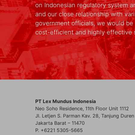
on Indonesian regulatory system an
and our close relationship with va
government officials, we would be 
cost-efficient and highly effective 
PT Lex Mundus Indonesia
Neo Soho Residence, 11th Floor Unit 1112
Jl. Letjen S. Parman Kav. 28, Tanjung Duren
Jakarta Barat – 11470
P. +6221 5305-5665