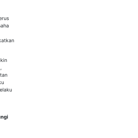
erus
saha
katkan
kin
,
atan
ku
pelaku
ungi