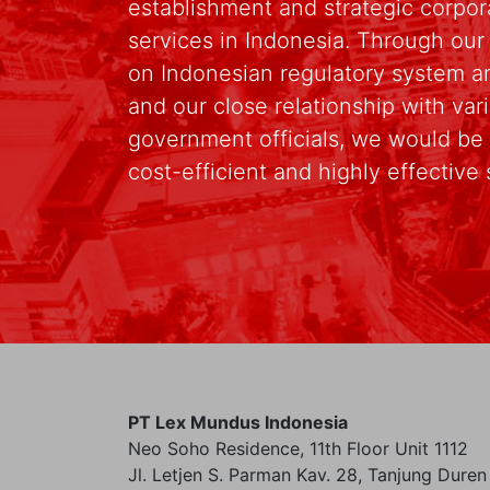
establishment and strategic corpo
services in Indonesia. Through ou
on Indonesian regulatory system an
and our close relationship with va
government officials, we would be 
cost-efficient and highly effective 
PT Lex Mundus Indonesia
Neo Soho Residence, 11th Floor Unit 1112
Jl. Letjen S. Parman Kav. 28, Tanjung Duren