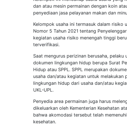
dan atau mesin permainan dengan koin ata
penyediaan jasa pelayanan makan dan min
Kelompok usaha ini termasuk dalam risiko
Nomor 5 Tahun 2021 tentang Penyelenggaraa
kegiatan usaha risiko menengah tinggi beru
terverifikasi.
Saat mengurus perizinan berusaha, pelaku 
dokumen lingkungan hidup berupa Surat P
Hidup atau SPPL. SPPL merupakan dokumen
usaha dan/atau kegiatan untuk melakukan 
lingkungan hidup dari usaha dan/atau kegia
UKL-UPL.
Penyedia area permainan juga harus meleng
dikeluarkan oleh Kementerian Kesehatan at
bahwa akomodasi tersebut telah memenuhi 
kesehatan.