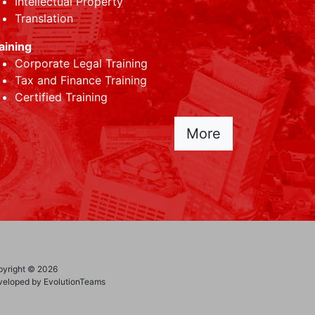
Intellectual Property
Translation
aining
Corporate Legal Training
Tax and Finance Training
Certified Training
More
yright © 2026
eloped by EvolutionTeams