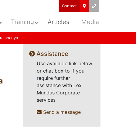
Contact
Training
Articles
Media
erusahanya
Assistance
Use available link below
or chat box to if you
require further
a
assistance with Lex
Mundus Corporate
services
Send a message