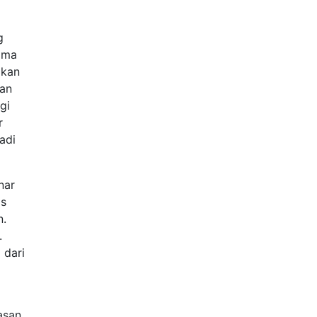
g
sama
gkan
ran
gi
r
adi
nar
as
n.
.
 dari
asan