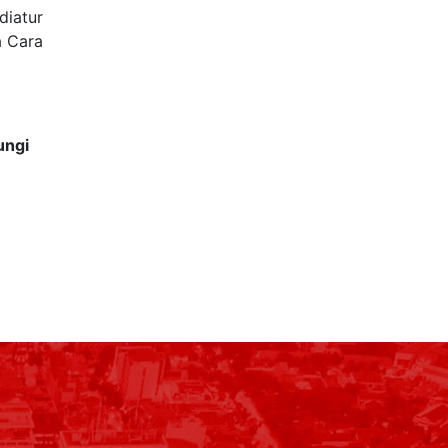
diatur
a Cara
ungi