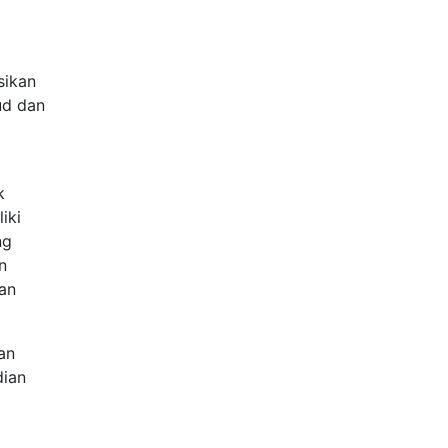
sikan
ud dan
k
iki
ng
n
an
an
dian