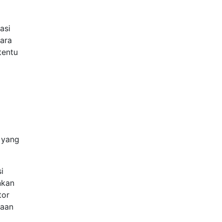
asi
cara
tentu
 yang
i
nkan
tor
kaan