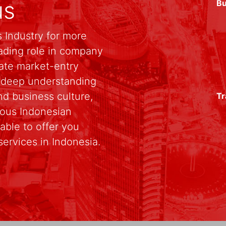
us
Bu
 Industry for more
ading role in company
rate market-entry
r deep understanding
d business culture,
Tr
rious Indonesian
able to offer you
services in Indonesia.