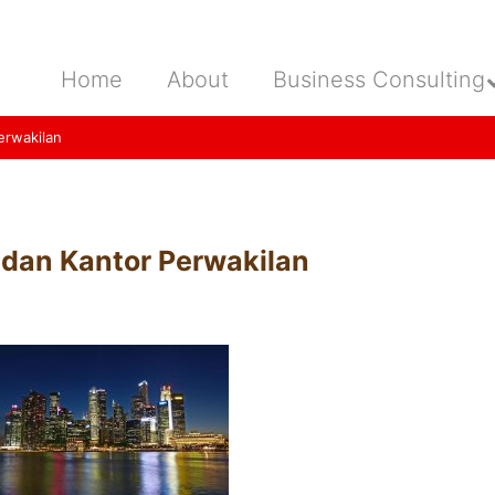
Home
About
Business Consulting
erwakilan
dan Kantor Perwakilan