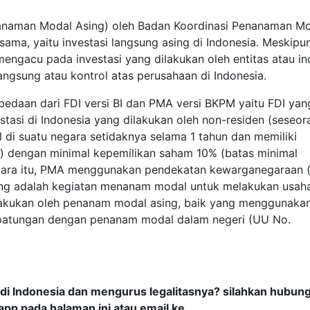
nanaman Modal Asing) oleh Badan Koordinasi Penanaman M
ama, yaitu investasi langsung asing di Indonesia. Meskipu
engacu pada investasi yang dilakukan oleh entitas atau in
langsung atau kontrol atas perusahaan di Indonesia.
bedaan dari FDI versi BI dan PMA versi BKPM yaitu FDI yan
estasi di Indonesia yang dilakukan oleh non-residen (seseo
 di suatu negara setidaknya selama 1 tahun dan memiliki
t) dengan minimal kepemilikan saham 10% (batas minimal
entara itu, PMA menggunakan pendekatan kewarganegaraan 
ing adalah kegiatan menanam modal untuk melakukan usaha
ilakukan oleh penanam modal asing, baik yang menggunaka
patungan dengan penanam modal dalam negeri (UU No.
di Indonesia dan mengurus legalitasnya? silahkan hubung
pp pada halaman ini atau email ke