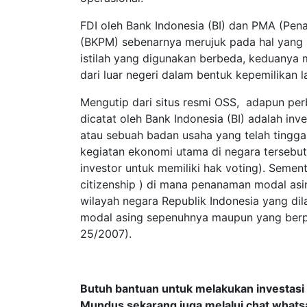
FDI oleh Bank Indonesia (BI) dan PMA (Pe
(BKPM) sebenarnya merujuk pada hal yang s
istilah yang digunakan berbeda, keduanya m
dari luar negeri dalam bentuk kepemilikan 
Mengutip dari situs resmi OSS, adapun per
dicatat oleh Bank Indonesia (BI) adalah inv
atau sebuah badan usaha yang telah tinggal
kegiatan ekonomi utama di negara tersebu
investor untuk memiliki hak voting). Sem
citizenship ) di mana penanaman modal as
wilayah negara Republik Indonesia yang d
modal asing sepenuhnya maupun yang ber
25/2007).
Butuh bantuan untuk melakukan investasi 
Mundus sekarang juga melalui chat whatsa