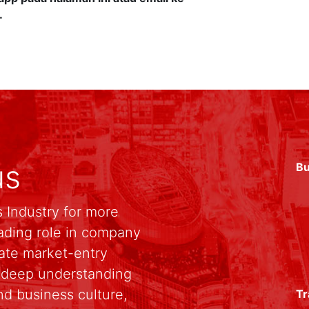
.
us
Bu
 Industry for more
ading role in company
rate market-entry
r deep understanding
d business culture,
Tr