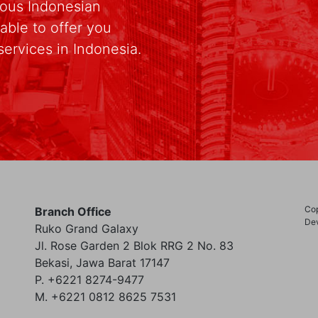
rious Indonesian
able to offer you
services in Indonesia.
Cop
Branch Office
Dev
Ruko Grand Galaxy
Jl. Rose Garden 2 Blok RRG 2 No. 83
Bekasi, Jawa Barat 17147
P. +6221 8274-9477
M. +6221 0812 8625 7531