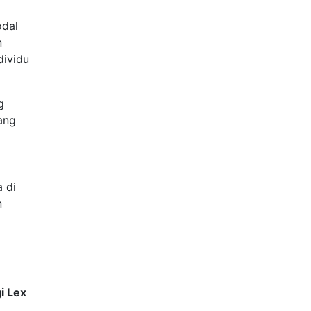
odal
n
dividu
g
rang
(
 di
n
i Lex