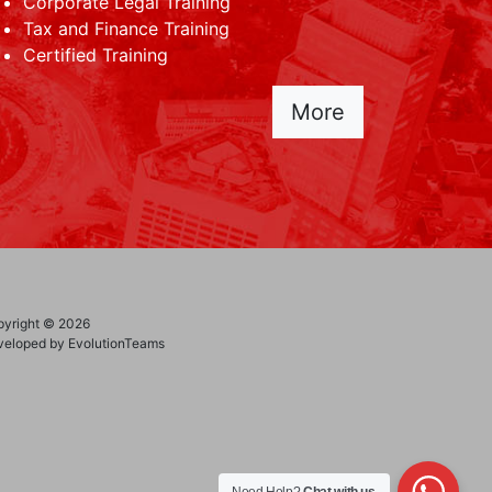
Corporate Legal Training
Tax and Finance Training
Certified Training
More
yright © 2026
eloped by EvolutionTeams