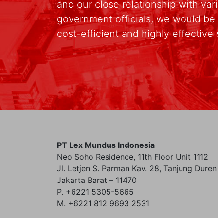
and our close relationship with va
government officials, we would be 
cost-efficient and highly effective 
PT Lex Mundus Indonesia
Neo Soho Residence, 11th Floor Unit 1112
Jl. Letjen S. Parman Kav. 28, Tanjung Duren
Jakarta Barat – 11470
P. +6221 5305-5665
M. +6221 812 9693 2531