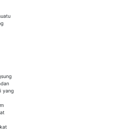
suatu
ng
gsung
adan
i yang
am
at
kat