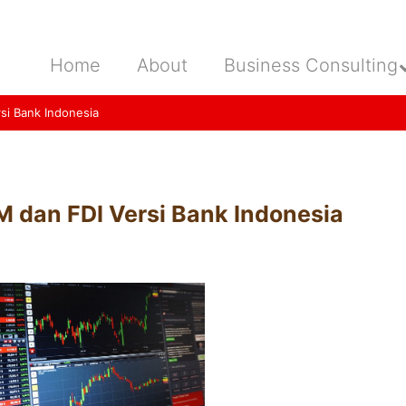
Home
About
Business Consulting
si Bank Indonesia
 dan FDI Versi Bank Indonesia