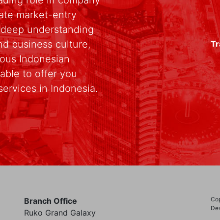
rate market-entry
r deep understanding
d business culture,
Tr
rious Indonesian
able to offer you
services in Indonesia.
Cop
Branch Office
Dev
Ruko Grand Galaxy