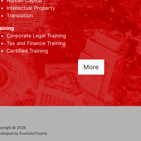
Human Capital
Intellectual Property
Translation
aining
Corporate Legal Training
Tax and Finance Training
Certified Training
More
yright © 2026
eloped by EvolutionTeams