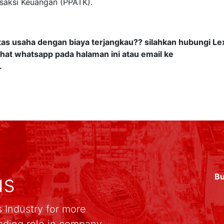
nsaksi Keuangan (PPATK).
tas usaha dengan biaya terjangkau?? silahkan hubungi Le
hat whatsapp pada halaman ini atau email ke
h.
us
Bu
 Industry for more
ading role in company