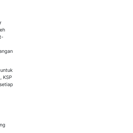
r
leh
t-
angan
 untuk
, KSP
setiap
ang