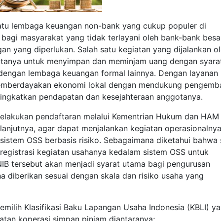
atu lembaga keuangan non-bank yang cukup populer di
f bagi masyarakat yang tidak terlayani oleh bank-bank besa
n yang diperlukan. Salah satu kegiatan yang dijalankan o
otanya untuk menyimpan dan meminjam uang dengan syara
 dengan lembaga keuangan formal lainnya. Dengan layanan
memberdayakan ekonomi lokal dengan mendukung pengemb
ingkatkan pendapatan dan kesejahteraan anggotanya.
melakukan pendaftaran melalui Kementrian Hukum dan HAM
anjutnya, agar dapat menjalankan kegiatan operasionalnya
 sistem OSS berbasis risiko. Sebagaimana diketahui bahwa 
 registrasi kegiatan usahanya kedalam sistem OSS untuk
IB tersebut akan menjadi syarat utama bagi pengurusan
ha diberikan sesuai dengan skala dan risiko usaha yang
milih Klasifikasi Baku Lapangan Usaha Indonesia (KBLI) y
atan koperasi simpan pinjam diantaranya;