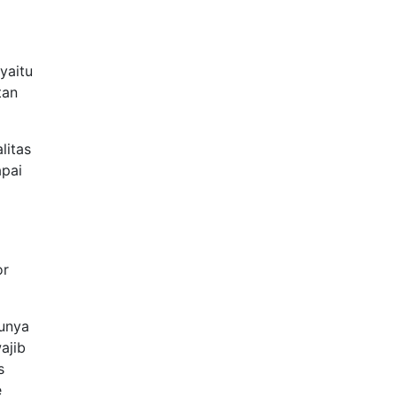
yaitu
tan
litas
apai
or
tunya
ajib
s
e