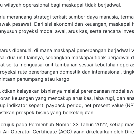
 wilayah operasional bagi maskapai tidak berjadwal.
erlu merancang strategi terkait sumber daya manusia, term
awak pesawat. Dari sisi ekonomi dan keuangan, maskapai 
nyusun proyeksi modal awal, arus kas, serta rencana inves
arus dipenuhi, di mana maskapai penerbangan berjadwal w
ai dua unit lainnya, sedangkan maskapai tidak berjadwal 
wat serta menguasai unit tambahan sesuai kebutuhan operas
yeksi rute penerbangan domestik dan internasional, ting
mintaan penumpang atau kargo.
uktikan kelayakan bisnisnya melalui perencanaan modal awa
aporan keuangan yang mencakup arus kas, laba rugi, dan anal
kup indikator seperti payback period, net present value (NP
astikan prospek bisnis yang berkelanjutan.
, merujuk pada Permenhub Nomor 33 Tahun 2022, setiap ma
 Air Operator Certificate (AOC) yang dikeluarkan oleh Dire