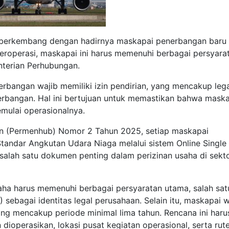
n berkembang dengan hadirnya maskapai penerbangan baru 
beroperasi, maskapai ini harus memenuhi berbagai persyara
nterian Perhubungan.
angan wajib memiliki izin pendirian, yang mencakup lega
nerbangan. Hal ini bertujuan untuk memastikan bahwa mask
mulai operasionalnya.
an (Permenhub) Nomor 2 Tahun 2025, setiap maskapai
tandar Angkutan Udara Niaga melalui sistem Online Single
 salah satu dokumen penting dalam perizinan usaha di sekt
saha harus memenuhi berbagai persyaratan utama, salah sa
sebagai identitas legal perusahaan. Selain itu, maskapai w
ng mencakup periode minimal lima tahun. Rencana ini haru
dioperasikan, lokasi pusat kegiatan operasional, serta rut