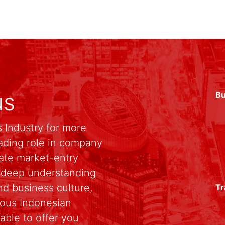
us
Bu
 Industry for more
ading role in company
rate market-entry
r deep understanding
d business culture,
Tr
rious Indonesian
able to offer you