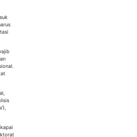
asuk
harus
tasi
ajib
dan
ional.
kat
l,
isis
V),
skapai
ktorat