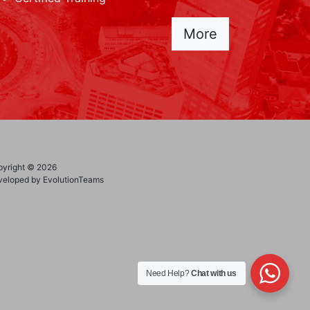
More
yright © 2026
eloped by EvolutionTeams
Need Help?
Chat with us