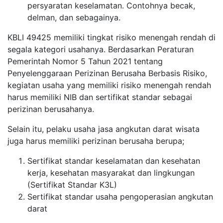
persyaratan keselamatan. Contohnya becak,
delman, dan sebagainya.
KBLI 49425 memiliki tingkat risiko menengah rendah di
segala kategori usahanya. Berdasarkan Peraturan
Pemerintah Nomor 5 Tahun 2021 tentang
Penyelenggaraan Perizinan Berusaha Berbasis Risiko,
kegiatan usaha yang memiliki risiko menengah rendah
harus memiliki NIB dan sertifikat standar sebagai
perizinan berusahanya.
Selain itu, pelaku usaha jasa angkutan darat wisata
juga harus memiliki perizinan berusaha berupa;
Sertifikat standar keselamatan dan kesehatan
kerja, kesehatan masyarakat dan lingkungan
(Sertifikat Standar K3L)
Sertifikat standar usaha pengoperasian angkutan
darat