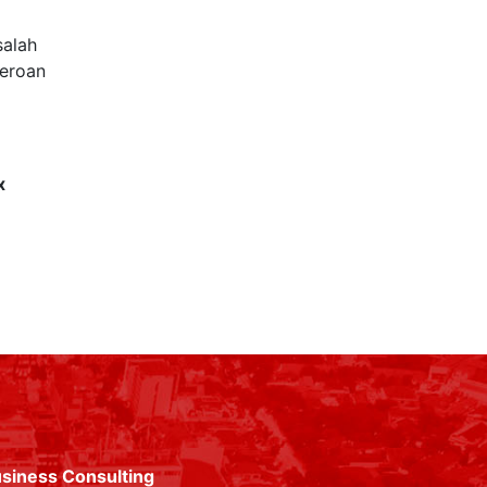
salah
seroan
x
siness Consulting