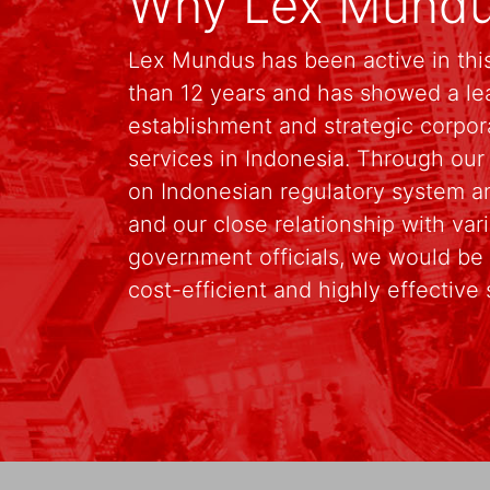
Why Lex Mund
Lex Mundus has been active in this
than 12 years and has showed a le
establishment and strategic corpo
services in Indonesia. Through ou
on Indonesian regulatory system an
and our close relationship with va
government officials, we would be 
cost-efficient and highly effective 