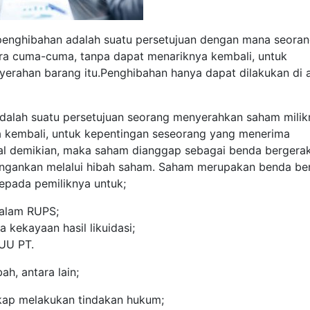
enghibahan adalah suatu persetujuan dengan mana seora
ra cuma-cuma, tanpa dapat menariknya kembali, untuk
erahan barang itu.Penghibahan hanya dapat dilakukan di 
dalah suatu persetujuan seorang menyerahkan saham milik
 kembali, untuk kepentingan seseorang yang menerima
al demikian, maka saham dianggap sebagai benda bergera
angankan melalui hibah saham. Saham merupakan benda be
epada pemiliknya untuk;
dalam RUPS;
kekayaan hasil likuidasi;
 UU PT.
h, antara lain;
kap melakukan tindakan hukum;