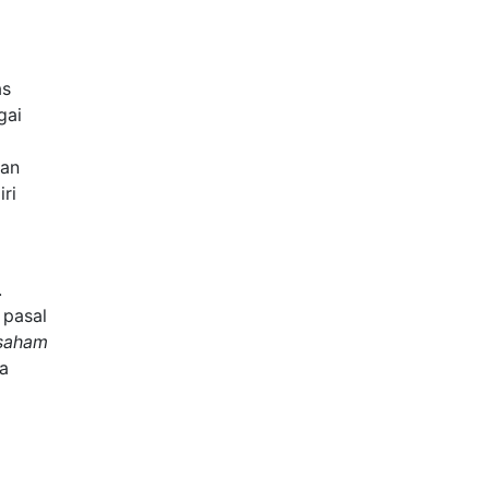
as
gai
kan
ri
.
 pasal
 saham
da