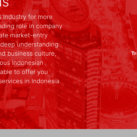
us
 Industry for more
ading role in company
rate market-entry
r deep understanding
d business culture,
Tr
rious Indonesian
able to offer you
services in Indonesia.