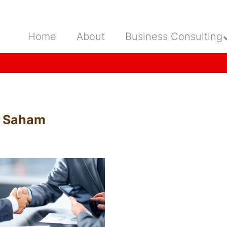
Home
About
Business Consulting
h Saham