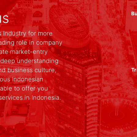
us
Bu
 Industry for more
ading role in company
rate market-entry
r deep understanding
d business culture,
Tr
rious Indonesian
able to offer you
services in Indonesia.