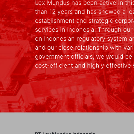
Lex Mundus has been active in this
than 12 years and has showed a le
establishment and strategic corpo
services in Indonesia. Through ou
on Indonesian regulatory system an
and our close relationship with va
government officials, we would be 
cost-efficient and highly effective 
PT Lex Mundus Indonesia