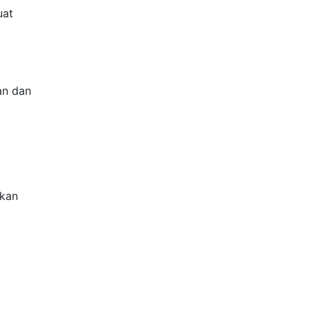
uat
an dan
kkan
m