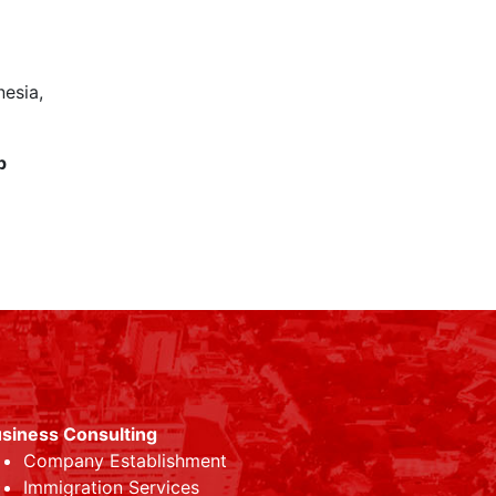
nesia,
p
siness Consulting
Company Establishment
Immigration Services