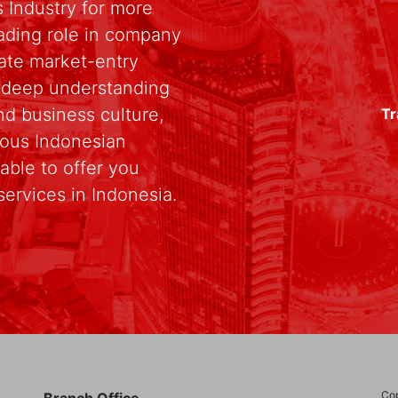
 Industry for more
ading role in company
rate market-entry
r deep understanding
d business culture,
Tr
rious Indonesian
able to offer you
services in Indonesia.
Cop
Branch Office