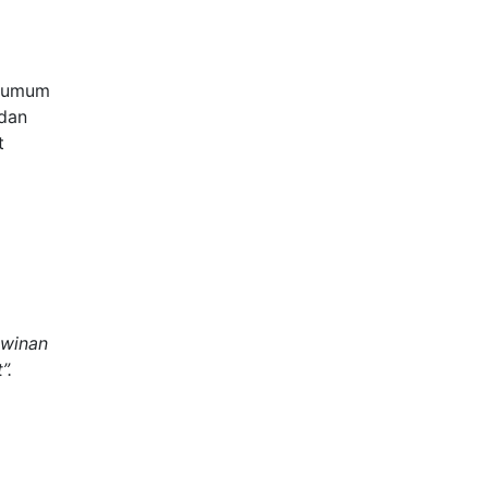
a umum
 dan
t
m
awinan
”.