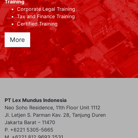
Training
Corporate Legal Training
Tax and Finance Training
Certified Training
More
PT Lex Mundus Indonesia
Neo Soho Residence, 11th Floor Unit 1112
Jl. Letjen S. Parman Kav. 28, Tanjung Duren
Jakarta Barat – 11470
P. +6221 5305-5665
M. +6221 812 9693 2531