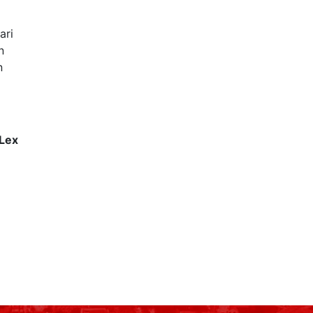
ari
n
n
 Lex