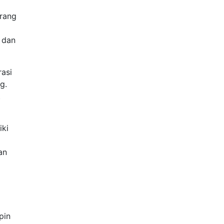
rang
 dan
rasi
g.
t
iki
an
pin