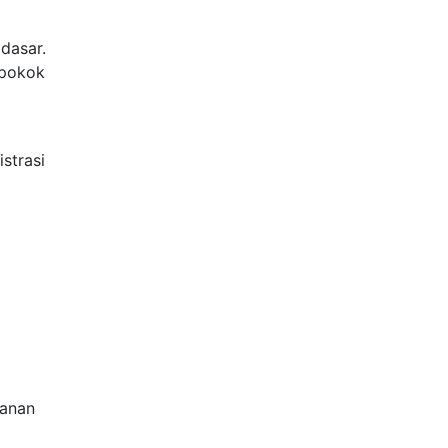
dasar.
-pokok
strasi
panan