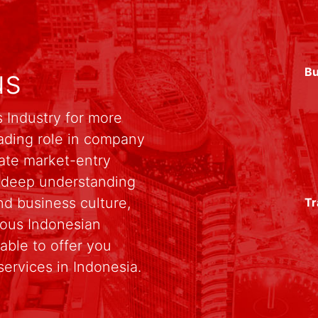
us
Bu
 Industry for more
ading role in company
rate market-entry
r deep understanding
d business culture,
Tr
rious Indonesian
able to offer you
services in Indonesia.