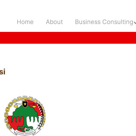
Home
About
Business Consulting
si